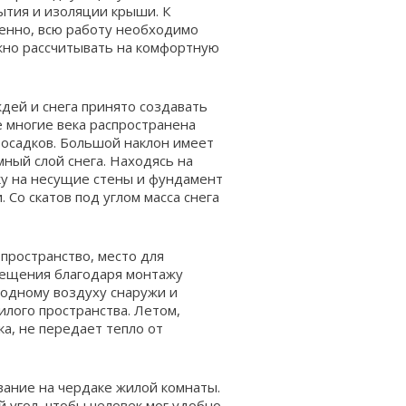
ытия и изоляции крыши. К
енно, всю работу необходимо
ожно рассчитывать на комфортную
ждей и снега принято создавать
е многие века распространена
 осадков. Большой наклон имеет
мный слой снега. Находясь на
ку на несущие стены и фундамент
 Со скатов под углом масса снега
пространство, место для
ещения благодаря монтажу
одному воздуху снаружи и
лого пространства. Летом,
а, не передает тепло от
вание на чердаке жилой комнаты.
й угол, чтобы человек мог удобно