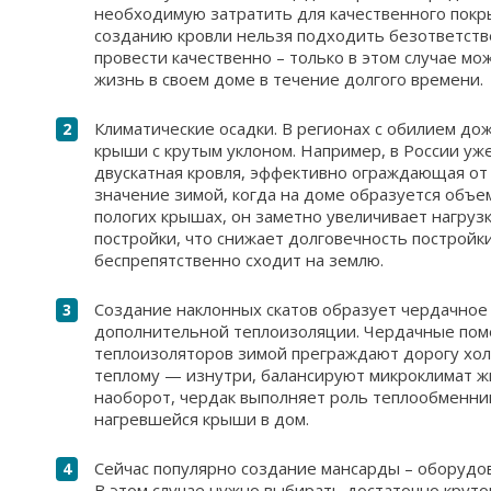
необходимую затратить для качественного покр
созданию кровли нельзя подходить безответств
провести качественно – только в этом случае м
жизнь в своем доме в течение долгого времени.
Климатические осадки. В регионах с обилием до
крыши с крутым уклоном. Например, в России уж
двускатная кровля, эффективно ограждающая от
значение зимой, когда на доме образуется объе
пологих крышах, он заметно увеличивает нагруз
постройки, что снижает долговечность постройки.
беспрепятственно сходит на землю.
Создание наклонных скатов образует чердачное 
дополнительной теплоизоляции. Чердачные пом
теплоизоляторов зимой преграждают дорогу хол
теплому — изнутри, балансируют микроклимат жи
наоборот, чердак выполняет роль теплообменник
нагревшейся крыши в дом.
Сейчас популярно создание мансарды – оборудо
В этом случае нужно выбирать достаточно круто