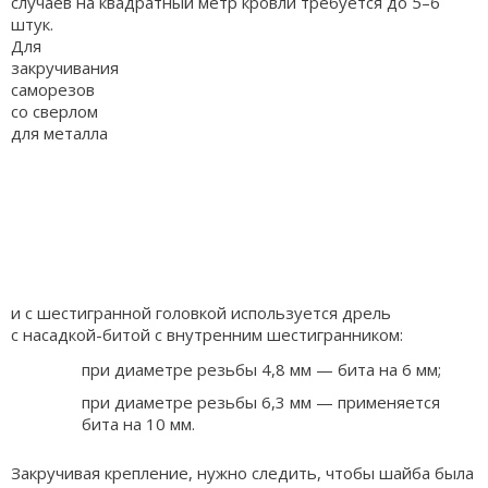
случаев на квадратный метр кровли требуется до 5–6
штук.
Для
закручивания
саморезов
со сверлом
для металла
и с шестигранной головкой используется дрель
с насадкой-битой с внутренним шестигранником:
при диаметре резьбы 4,8 мм — бита на 6 мм;
при диаметре резьбы 6,3 мм — применяется
бита на 10 мм.
Закручивая крепление, нужно следить, чтобы шайба была