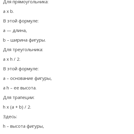
Для прямоугольника:
а х b.
В этой формуле:
а — длина,
b – ширина фигуры.
Для треугольника:
а х h / 2.
В этой формуле:
а – основание фигуры,
а h – ее высота.
Для трапеции:
h х (а + b) / 2.
Здесь:
h – высота фигуры,