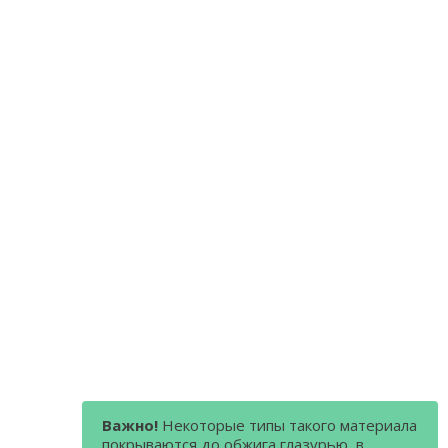
Важно!
Некоторые типы такого материала
покрываются до обжига глазурью, в