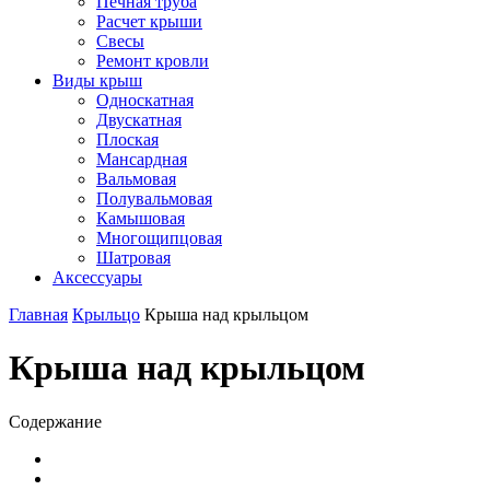
Печная труба
Расчет крыши
Свесы
Ремонт кровли
Виды крыш
Односкатная
Двускатная
Плоская
Мансардная
Вальмовая
Полувальмовая
Камышовая
Многощипцовая
Шатровая
Аксессуары
Главная
Крыльцо
Крыша над крыльцом
Крыша над крыльцом
Содержание