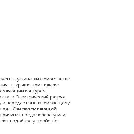
емента, устанавливаемого выше
елия: на крыше дома или же
аземляющим контуром.
 стали. Электрический разряд,
ду и передается к заземляющему
твода. Сам
заземляющий
 причинит вреда человеку или
меют подобное устройство.