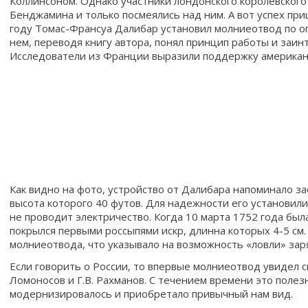
Коллинсоном. Однако участники лондонского королевского
Бенджамина и только посмеялись над ним. А вот успех приш
году Томас-Франсуа Далибар установил молниеотвод по о
нем, переводя книгу автора, понял принцип работы и заин
Исследователи из Франции выразили поддержку американс
Как видно на фото, устройство от Далибара напоминало з
высота которого 40 футов. Для надежности его установили
не проводит электричество. Когда 10 марта 1752 года был
покрылся первыми россыпями искр, длинна которых 4-5 см
молниеотвода, что указывало на возможность «ловли» зар
Если говорить о России, то впервые молниеотвод увидел св
Ломоносов и Г.В. Рахманов. С течением времени это полез
модернизировалось и приобретало привычный нам вид.