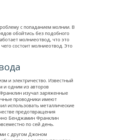
роблему с попаданием молнии. В
рядов обойтись без подобного
 работает молниеотвод, что это
 чего состоит молниеотвод. Это
вода
изм и электричество. Известный
м и одним из авторов
 Франклин изучал заряженные
нечные проводники имеют
жил использовать металлические
качестве предотвращения
енно Бенджамин Франклин
всеместно по сей день.
ями с другом Джоном