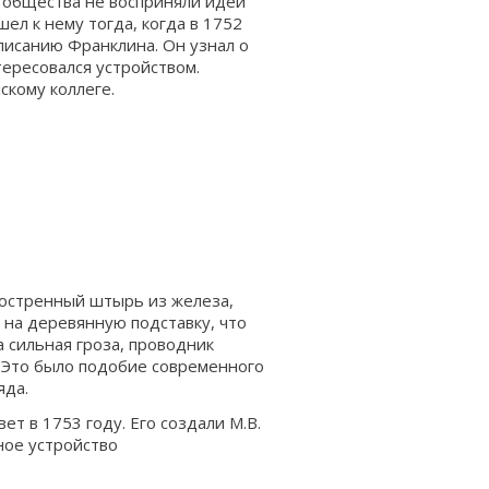
 общества не восприняли идеи
ел к нему тогда, когда в 1752
писанию Франклина. Он узнал о
тересовался устройством.
кому коллеге.
аостренный штырь из железа,
 на деревянную подставку, что
а сильная гроза, проводник
. Это было подобие современного
яда.
ет в 1753 году. Его создали М.В.
ное устройство