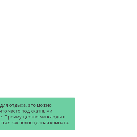
 для отдыха, это можно
 что часто под скатными
е. Преимущество мансарды в
ться как полноценная комната.