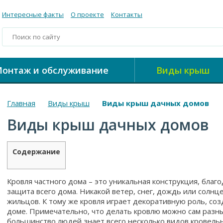
Интересные факты
О проекте
Контакты
онтаж и обслуживание
Виды крыш
Главная
Виды крыш
Виды крыш дачных домов
Виды крыш дачных домов
Содержание
Кровля частного дома – это уникальная конструкция, благ
защита всего дома. Никакой ветер, снег, дождь или солн
жильцов. К тому же кровля играет декоративную роль, со
доме. Примечательно, что делать кровлю можно сам разн
большинство людей знает всего несколько видов кровель