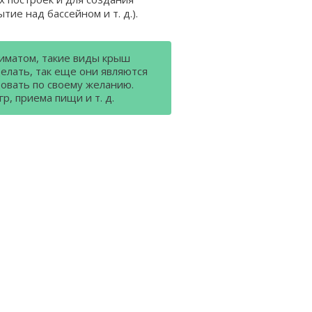
тие над бассейном и т. д.).
лиматом, такие виды крыш
елать, так еще они являются
овать по своему желанию.
р, приема пищи и т. д.