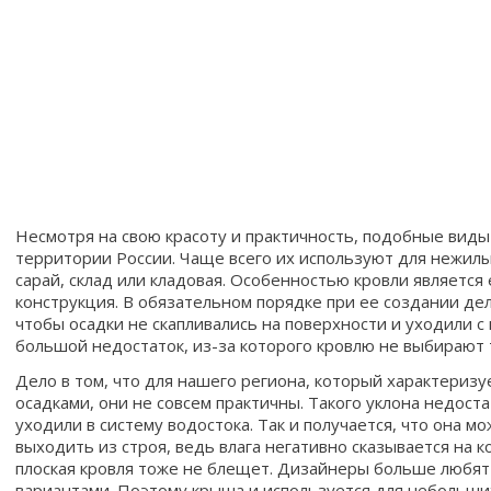
Несмотря на свою красоту и практичность, подобные виды
территории России. Чаще всего их используют для нежилых
сарай, склад или кладовая. Особенностью кровли является 
конструкция. В обязательном порядке при ее создании дел
чтобы осадки не скапливались на поверхности и уходили с 
большой недостаток, из-за которого кровлю не выбирают т
Дело в том, что для нашего региона, который характериз
осадками, они не совсем практичны. Такого уклона недост
уходили в систему водостока. Так и получается, что она м
выходить из строя, ведь влага негативно сказывается на 
плоская кровля тоже не блещет. Дизайнеры больше любят
вариантами. Поэтому крыша и используется для небольших