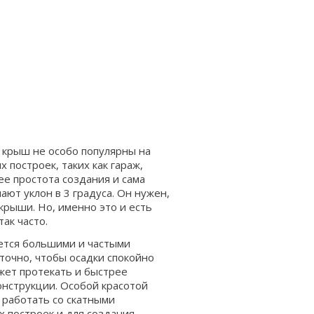
 крыш не особо популярны на
 построек, таких как гараж,
ее простота создания и сама
ают уклон в 3 градуса. Он нужен,
крыши. Но, именно это и есть
ак часто.
уется большими и частыми
аточно, чтобы осадки спокойно
ожет протекать и быстрее
конструкции. Особой красотой
 работать со скатными
 построек и для создания