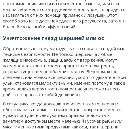
насекомые появляются из неизвестного места, или они
нашли себе место с затрудненным доступом, то придется
избавляться от них помощи приманок и ловушек. Этот
способ хоть и не дает немедленного результата, зато он
более безопасный и эффективный.
Уничтожение гнезд шершней или ос
Обратившись к этому методу, нужно серьезно подойти к
технике безопасности. Не только шершни, а любые
жалящие насекомые, защищаясь от вторжения, могут
всем роем атаковать своего врага. Но есть хитрость,
которая существенно облегчит задачу. Вечером, когда
стемнеет, или ночью все шершни уходят отдыхать в свои
ульи, становятся малоактивными. Именно поэтому в такое
время велика вероятность полностью уничтожить весь
рой – от взрослых особей до личинок.
В ситуациях, когда доподлинно известно, что шершни
обосновались в доме, но неизвестно конкретное место,
нужно поступить следующим образом: положить в
заметном доступном месте маленький кусочек рыбы или
мяса. Именно этими продуктами как осы, так и шершни