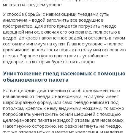
метода на среднем уровне.
У способа борьбы с нависающими гнездами суть
аналогична – водой заполнить все воздушное
пространство. Для этого придется погрузить гнездо
шершней или ос, включая его основание, полностью в
ведро, до краев наполненное водой, и оставить в таком
состоянии минимум на сутки. Главное условие – полное
примыкание поверхности воды к потолку или основанию
гнезда. Заранее нужно приготовить устойчивые
подпорки, на которых будет стоять ведро.
Уничтожение гнезд насекомых с помощью
обыкновенного пакета
Есть еще один действенный способ одномоментного
избавления от гнезда с насекомыми. Если улей имеет
шарообразную форму, или само гнездо нависает под
потолком, крепясь к нему видимыми ножками, то можно
попробовать уничтожить ос или шершней с помощью
целлофанового пакета и жидкой отравы для насекомых.
Пакет нужно осторожно, но резко натянуть на гнездо,
тут же отрезав ножки в месте их крепления, и надежно