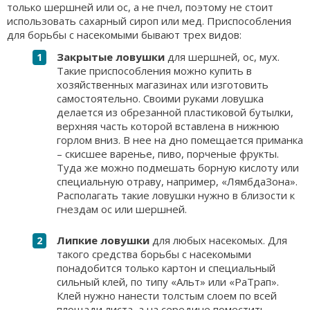
только шершней или ос, а не пчел, поэтому не стоит
использовать сахарный сироп или мед. Приспособления
для борьбы с насекомыми бывают трех видов:
Закрытые ловушки
для шершней, ос, мух.
Такие приспособления можно купить в
хозяйственных магазинах или изготовить
самостоятельно. Своими руками ловушка
делается из обрезанной пластиковой бутылки,
верхняя часть которой вставлена в нижнюю
горлом вниз. В нее на дно помещается приманка
– скисшее варенье, пиво, порченые фрукты.
Туда же можно подмешать борную кислоту или
специальную отраву, например, «ЛямбдаЗона».
Располагать такие ловушки нужно в близости к
гнездам ос или шершней.
Липкие ловушки
для любых насекомых. Для
такого средства борьбы с насекомыми
понадобится только картон и специальный
сильный клей, по типу «Альт» или «РаТрап».
Клей нужно нанести толстым слоем по всей
площади листа, а на середине поместить