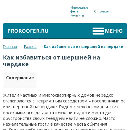
Интересные
факты
О проекте
Контакты
PROROOFER.RU
МЕНЮ
Главная
Разное
Как избавиться от шершней на чердаке
Как избавиться от шершней на
чердаке
Содержание
Жители частных и многоквартирных домов нередко
сталкиваются с неприятным соседством – поселениями ос
или шершней на чердаке. Рядом с человеком для этих
насекомых всегда достаточно пищи, да и места для
обустройства своих гнезд им найти не сложно. Часто
нежелательные гости в качестве места обитания
выбирают себе сезонные дачи или частные дома, иногда