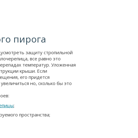
го пирога
дусмотреть защиту стропильной
ллочерепица, все равно это
перепадах температур. Уложенная
струкции крыши. Если
мещения, его придется
 увеличиться но, сколько бы это
оев:
репицы
;
уемого пространства;