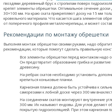
гвоздями деревянный брус к стропилам поверх гидроизоля
крепят элементы обрешетки. Оптимальное сечение доски 
30×100 мм. На краю ската прикрепляют доску на 15 мм тол
кровельного материала. Что касается шага элементов обре
от поперечного профиля металлочерепицы, и может состав
Рекомендации по монтажу обрешетки
Выполняя монтаж обрешетки своими руками, надо обрати
рекомендации, которые помогут сделать правильную конс
Все элементы обрешетки перед монтажом надо о
Он предотвратит образование грибка и развитие
древесину.
На ребрах скатов необходимо установить дополн
крепиться коньковые планки.
Карнизная планка должна быть устойчива к сильн
саморезами к лобной доске через 300 мм внахлест
На соединении скатов монтируют внутренние угл
300 мм. Их называют ендовы. Для углов делают 
покрытую гидроизоляцией. При этом карнизная пл