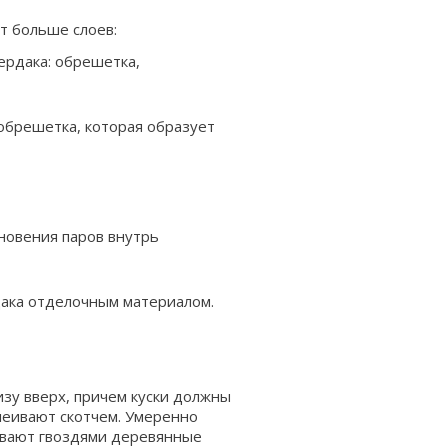
ет больше слоев:
чердака: обрешетка,
обрешетка, которая образует
новения паров внутрь
дака отделочным материалом.
зу вверх, причем куски должны
леивают скотчем. Умеренно
ивают гвоздями деревянные