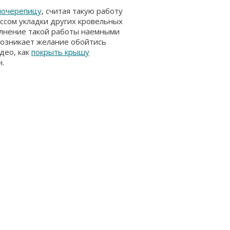
лочерепицу
, считая такую работу
ессом укладки других кровельных
полнение такой работы наемными
 возникает желание обойтись
део, как
покрыть крышу
н.