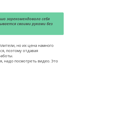
шо зарекомендовала себя
ывается своими руками без
лители, но их цена намного
ся, поэтому отдавая
работы.
, надо посмотреть видео. Это