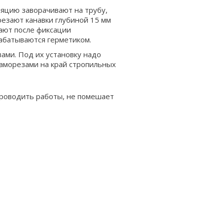
ляцию заворачивают на трубу,
резают канавки глубиной 15 мм
ают после фиксации
абатываются герметиком.
ми. Под их установку надо
аморезами на край стропильных
проводить работы, не помешает