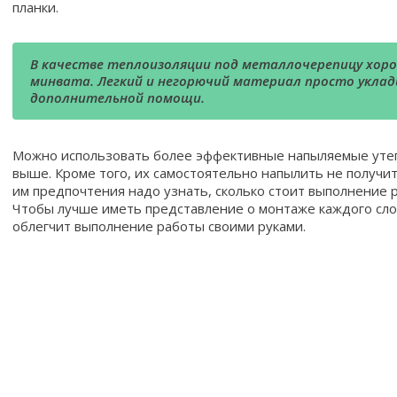
планки.
В качестве теплоизоляции под металлочерепицу хоро
минвата. Легкий и негорючий материал просто уклад
дополнительной помощи.
Можно использовать более эффективные напыляемые утеп
выше. Кроме того, их самостоятельно напылить не получит
им предпочтения надо узнать, сколько стоит выполнение 
Чтобы лучше иметь представление о монтаже каждого слоя
облегчит выполнение работы своими руками.