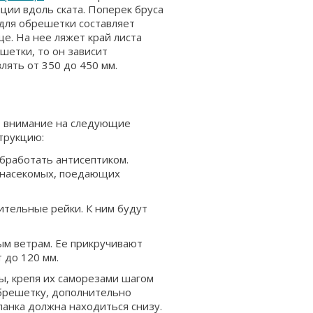
ции вдоль ската. Поперек бруса
для обрешетки составляет
ще. На нее ляжет край листа
шетки, то он зависит
лять от 350 до 450 мм.
т внимание на следующие
трукцию:
бработать антисептиком.
 насекомых, поедающих
ительные рейки. К ним будут
ым ветрам. Ее прикручивают
 до 120 мм.
ы, крепя их саморезами шагом
обрешетку, дополнительно
анка должна находиться снизу.