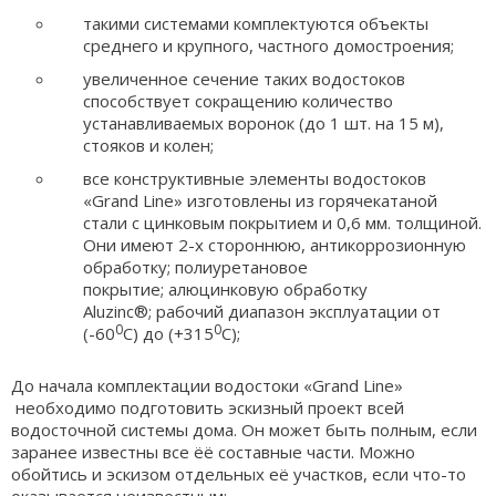
такими системами комплектуются объекты
среднего и крупного, частного домостроения;
увеличенное сечение таких водостоков
способствует сокращению количество
устанавливаемых воронок (до 1 шт. на 15 м),
стояков и колен;
все конструктивные элементы водостоков
«Grand Line» изготовлены из горячекатаной
стали с цинковым покрытием и 0,6 мм. толщиной.
Они имеют 2-х стороннюю, антикоррозионную
обработку; полиуретановое
покрытие; алюцинковую обработку
Aluzinc®; рабочий диапазон эксплуатации от
0
0
(-60
С) до (+315
С);
До начала комплектации водостоки «Grand Line»
необходимо подготовить эскизный проект всей
водосточной системы дома. Он может быть полным, если
заранее известны все ёё составные части. Можно
обойтись и эскизом отдельных её участков, если что-то
оказывается неизвестным: