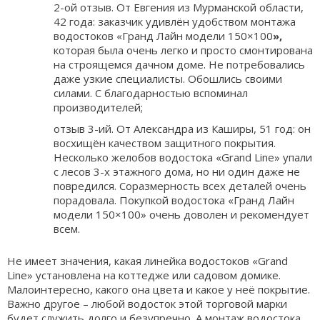
2-ой отзыв. От Евгения из Мурманской области,
42 года: заказчик удивлён удобством монтажа
водостоков «Гранд Лайн модели 150×100
»,
которая была очень легко и просто смонтирована
на строящемся дачном доме. Не потребовались
даже узкие специалисты. Обошлись своими
силами. С благодарностью вспоминал
производителей;
отзыв 3-ий. От Александра из Каширы, 51 год: он
восхищён качеством защитного покрытия.
Несколько желобов водостока «Grand Line» упали
с лесов 3-х этажного дома, но ни один даже не
повредился. Соразмерность всех деталей очень
порадовала. Покупкой водостока «Гранд Лайн
модели 150×100» очень доволен и рекомендует
всем.
Не имеет значения, какая линейка водостоков «Grand
Line» установлена на коттедже или садовом домике.
Малоинтересно, какого она цвета и какое у неё покрытие.
Важно другое – любой водосток этой торговой марки
будет служить долго и безупречно. А монтаж водостока