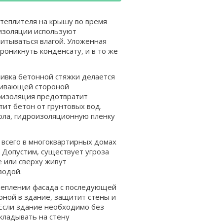
теплителя на крышу во время
оизоляции используют
питываться влагой. Уложенная
роникнуть конденсату, и в то же
ливка бетонной стяжки делается
лкивающей стороной
роизоляция предотвратит
тит бетон от грунтовых вод.
ола, гидроизоляционную пленку
 всего в многоквартирных домах
 Допустим, существует угроза
е или сверху живут
водой.
утеплении фасада с последующей
оной в здание, защитит стены и
Если здание необходимо без
укладывать на стену