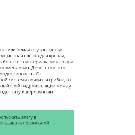
цы или земли внутрь здания.
ляционная пленка для кровли,
 без этого материала можно при
екомендован. Дело в том, что
конденсировать. От
ой системы появится грибок, от
нный слой гидроизоляции между
онденсату к деревянным
пускать влагу в
кладывать правильной