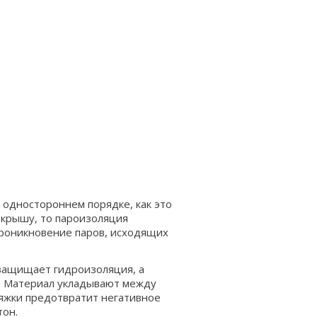
 одностороннем порядке, как это
 крышу, то пароизоляция
проникновение паров, исходящих
о защищает гидроизоляция, а
. Материал укладывают между
яжки предотвратит негативное
тон.