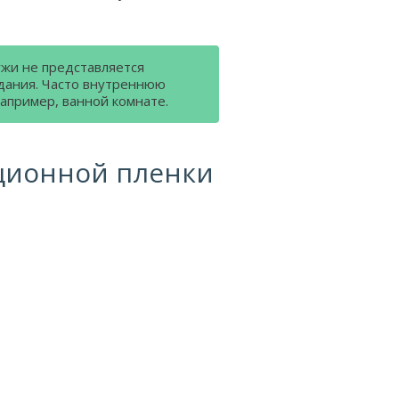
жи не представляется
дания. Часто внутреннюю
апример, ванной комнате.
ционной пленки