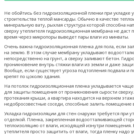
Не обойтись без гидроизоляционной пленки при укладке у
строительства теплой мансарды. Обычно в качестве тепл
минеральную вату, рыхлая структура которой способна на
сверху утеплителя гидроизоляционная мембрана не даст п
время через микропоры выведет пары влаги из минваты.
Очень важна гидроизоляционная пленка для пола, если за
на землю. В этом случае мембрану укладывают водоотта
непосредственно на грунт, а сверху заливают бетон. Гид
проникновение внутрь стяжки влаги из земли и даже защи
Вообще, если существует угроза подтопления подвала и п
крепят по цоколю здания.
На потолок гидроизоляционная пленка укладывается чаще
для защиты помещения от проникновения сырости сверху.
протекания крыши, а квартира находится на верхнем этаж
недобросовестные соседи, способные залить помещение 
Укладка гидроизоляции для стен снаружи требуется при 
отделкой. Пленка, закрепленная водоотталкивающей стор
теплоизоляцию от влаги, исходящей изнутри помещения. 
утеплителя просто защитить от влаги, тогда пленку надо 