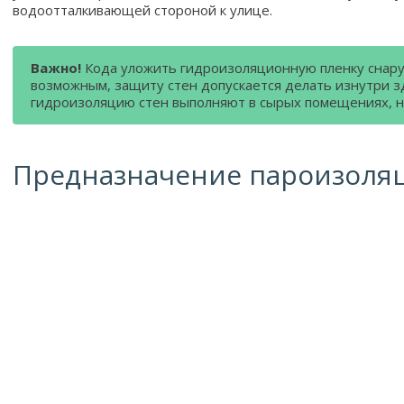
водоотталкивающей стороной к улице.
Важно!
Кода уложить гидроизоляционную пленку снару
возможным, защиту стен допускается делать изнутри з
гидроизоляцию стен выполняют в сырых помещениях, н
Предназначение пароизоля