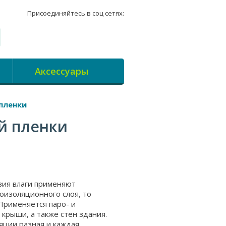
Присоединяйтесь в соц сетях:
Аксессуары
пленки
й пленки
вия влаги применяют
оизоляционного слоя, то
Применяется паро- и
 крыши, а также стен здания.
яции разная и каждая