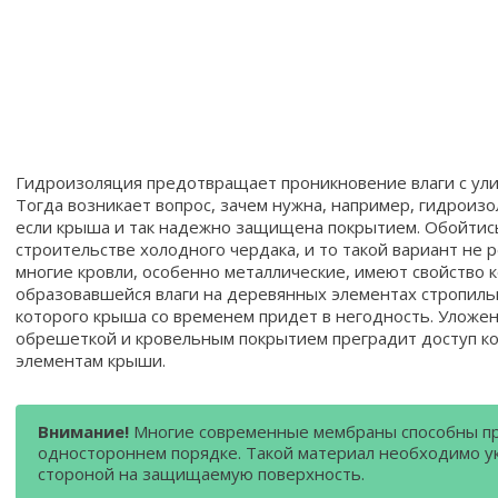
Гидроизоляция предотвращает проникновение влаги с ули
Тогда возникает вопрос, зачем нужна, например, гидроизо
если крыша и так надежно защищена покрытием. Обойтись
строительстве холодного чердака, и то такой вариант не р
многие кровли, особенно металлические, имеют свойство 
образовавшейся влаги на деревянных элементах стропильн
которого крыша со временем придет в негодность. Уложе
обрешеткой и кровельным покрытием преградит доступ к
элементам крыши.
Внимание!
Многие современные мембраны способны про
одностороннем порядке. Такой материал необходимо у
стороной на защищаемую поверхность.