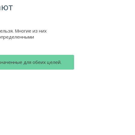
ают
льзя. Многие из них
 определенными
наченные для обеих целей.