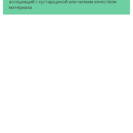
ассоциаций с кустарщиной или низким качеством
материала.