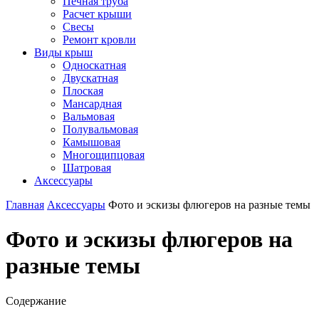
Печная труба
Расчет крыши
Свесы
Ремонт кровли
Виды крыш
Односкатная
Двускатная
Плоская
Мансардная
Вальмовая
Полувальмовая
Камышовая
Многощипцовая
Шатровая
Аксессуары
Главная
Аксессуары
Фото и эскизы флюгеров на разные темы
Фото и эскизы флюгеров на
разные темы
Содержание