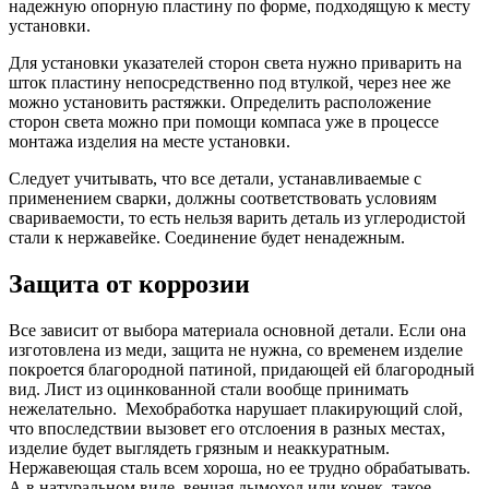
надежную опорную пластину по форме, подходящую к месту
установки.
Для установки указателей сторон света нужно приварить на
шток пластину непосредственно под втулкой, через нее же
можно установить растяжки. Определить расположение
сторон света можно при помощи компаса уже в процессе
монтажа изделия на месте установки.
Следует учитывать, что все детали, устанавливаемые с
применением сварки, должны соответствовать условиям
свариваемости, то есть нельзя варить деталь из углеродистой
стали к нержавейке. Соединение будет ненадежным.
Защита от коррозии
Все зависит от выбора материала основной детали. Если она
изготовлена из меди, защита не нужна, со временем изделие
покроется благородной патиной, придающей ей благородный
вид. Лист из оцинкованной стали вообще принимать
нежелательно. Мехобработка нарушает плакирующий слой,
что впоследствии вызовет его отслоения в разных местах,
изделие будет выглядеть грязным и неаккуратным.
Нержавеющая сталь всем хороша, но ее трудно обрабатывать.
А в натуральном виде, венчая дымоход или конек, такое