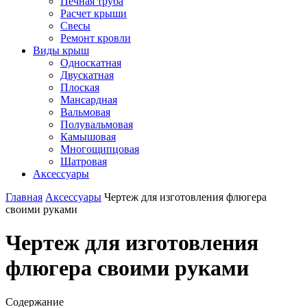
Печная труба
Расчет крыши
Свесы
Ремонт кровли
Виды крыш
Односкатная
Двускатная
Плоская
Мансардная
Вальмовая
Полувальмовая
Камышовая
Многощипцовая
Шатровая
Аксессуары
Главная
Аксессуары
Чертеж для изготовления флюгера
своими руками
Чертеж для изготовления
флюгера своими руками
Содержание